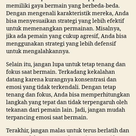
memiliki gaya bermain yang berbeda-beda.
Dengan mengenali karakteristik mereka, Anda
bisa menyesuaikan strategi yang lebih efektif
untuk memenangkan permainan. Misalnya,
jika ada pemain yang cukup agresif, Anda bisa
menggunakan strategi yang lebih defensif
untuk mengalahkannya.
Selain itu, jangan lupa untuk tetap tenang dan
fokus saat bermain. Terkadang kekalahan
datang karena kurangnya konsentrasi dan
emosi yang tidak terkendali. Dengan tetap
tenang dan fokus, Anda bisa memperhitungkan
langkah yang tepat dan tidak terpengaruh oleh
tekanan dari pemain lain. Jadi, jangan mudah
terpancing emosi saat bermain.
Terakhir, jangan malas untuk terus berlatih dan