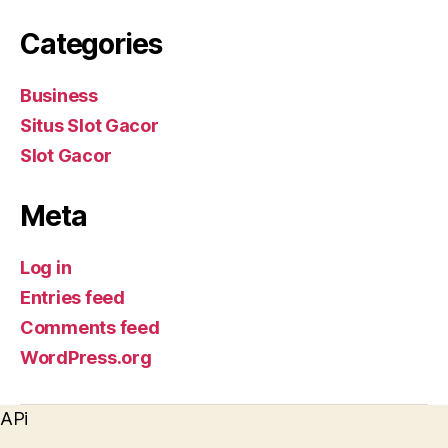
Categories
Business
Situs Slot Gacor
Slot Gacor
Meta
Log in
Entries feed
Comments feed
WordPress.org
APi