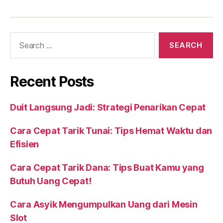
Search
for:
Recent Posts
Duit Langsung Jadi: Strategi Penarikan Cepat
Cara Cepat Tarik Tunai: Tips Hemat Waktu dan
Efisien
Cara Cepat Tarik Dana: Tips Buat Kamu yang
Butuh Uang Cepat!
Cara Asyik Mengumpulkan Uang dari Mesin
Slot