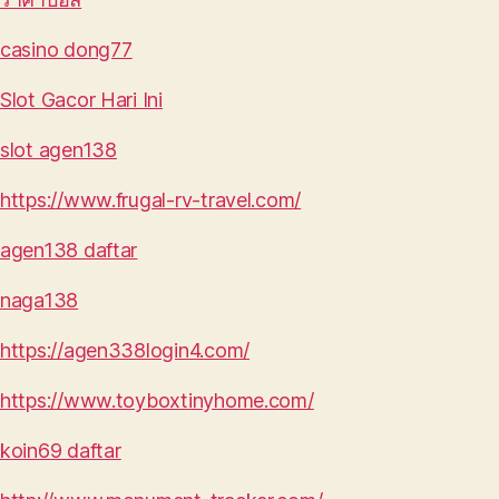
casino dong77
Slot Gacor Hari Ini
slot agen138
https://www.frugal-rv-travel.com/
agen138 daftar
naga138
https://agen338login4.com/
https://www.toyboxtinyhome.com/
koin69 daftar