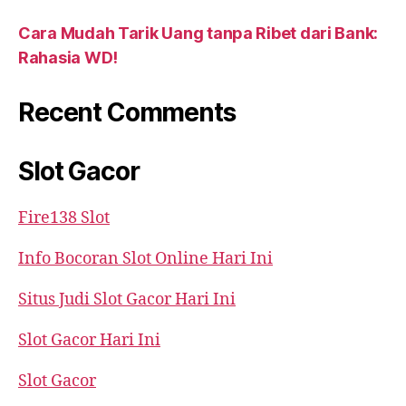
Cara Mudah Tarik Uang tanpa Ribet dari Bank:
Rahasia WD!
Recent Comments
Slot Gacor
Fire138 Slot
Info Bocoran Slot Online Hari Ini
Situs Judi Slot Gacor Hari Ini
Slot Gacor Hari Ini
Slot Gacor