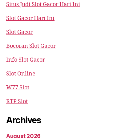
Situs Judi Slot Gacor Hari Ini
Slot Gacor Hari Ini
Slot Gacor
Bocoran Slot Gacor
Info Slot Gacor
Slot Online
W77 Slot
RTP Slot
Archives
August 2026