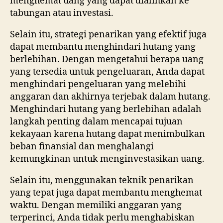
menghemat uang yang dapat dialihkan ke
tabungan atau investasi.
Selain itu, strategi penarikan yang efektif juga
dapat membantu menghindari hutang yang
berlebihan. Dengan mengetahui berapa uang
yang tersedia untuk pengeluaran, Anda dapat
menghindari pengeluaran yang melebihi
anggaran dan akhirnya terjebak dalam hutang.
Menghindari hutang yang berlebihan adalah
langkah penting dalam mencapai tujuan
kekayaan karena hutang dapat menimbulkan
beban finansial dan menghalangi
kemungkinan untuk menginvestasikan uang.
Selain itu, menggunakan teknik penarikan
yang tepat juga dapat membantu menghemat
waktu. Dengan memiliki anggaran yang
terperinci, Anda tidak perlu menghabiskan