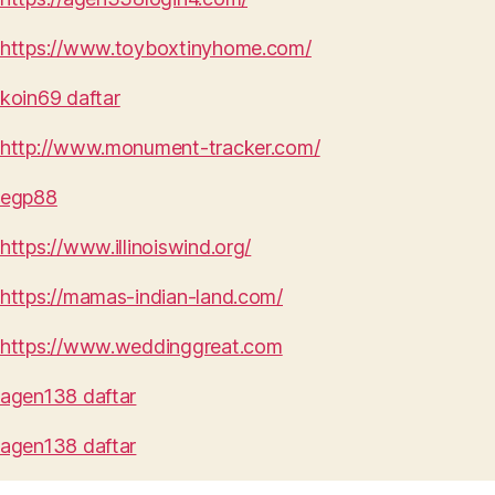
https://www.toyboxtinyhome.com/
koin69 daftar
http://www.monument-tracker.com/
egp88
https://www.illinoiswind.org/
https://mamas-indian-land.com/
https://www.weddinggreat.com
agen138 daftar
agen138 daftar