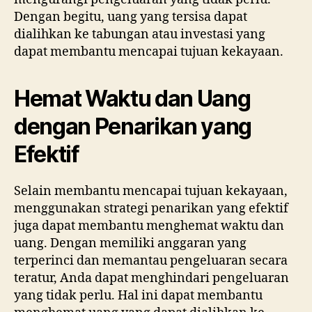
Dengan begitu, uang yang tersisa dapat
dialihkan ke tabungan atau investasi yang
dapat membantu mencapai tujuan kekayaan.
Hemat Waktu dan Uang
dengan Penarikan yang
Efektif
Selain membantu mencapai tujuan kekayaan,
menggunakan strategi penarikan yang efektif
juga dapat membantu menghemat waktu dan
uang. Dengan memiliki anggaran yang
terperinci dan memantau pengeluaran secara
teratur, Anda dapat menghindari pengeluaran
yang tidak perlu. Hal ini dapat membantu