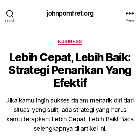
johnpomfret.org
Search
Menu
Categories
BUSINESS
Lebih Cepat, Lebih Baik:
Strategi Penarikan Yang
Efektif
Jika kamu ingin sukses dalam menarik diri dari
situasi yang sulit, ada strategi yang harus
kamu terapkan: Lebih Cepat, Lebih Baik! Baca
selengkapnya di artikel ini.