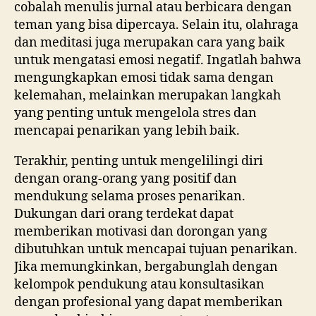
cobalah menulis jurnal atau berbicara dengan
teman yang bisa dipercaya. Selain itu, olahraga
dan meditasi juga merupakan cara yang baik
untuk mengatasi emosi negatif. Ingatlah bahwa
mengungkapkan emosi tidak sama dengan
kelemahan, melainkan merupakan langkah
yang penting untuk mengelola stres dan
mencapai penarikan yang lebih baik.
Terakhir, penting untuk mengelilingi diri
dengan orang-orang yang positif dan
mendukung selama proses penarikan.
Dukungan dari orang terdekat dapat
memberikan motivasi dan dorongan yang
dibutuhkan untuk mencapai tujuan penarikan.
Jika memungkinkan, bergabunglah dengan
kelompok pendukung atau konsultasikan
dengan profesional yang dapat memberikan