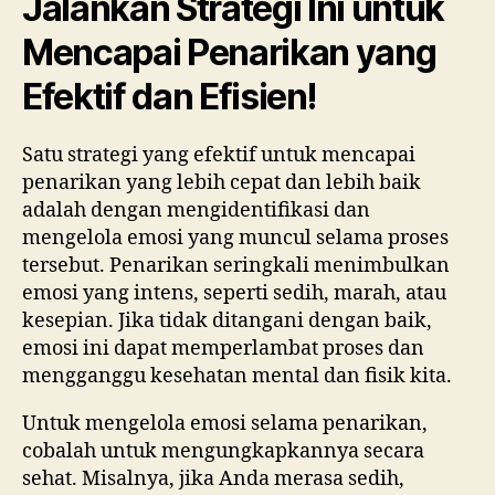
Jalankan Strategi Ini untuk
Mencapai Penarikan yang
Efektif dan Efisien!
Satu strategi yang efektif untuk mencapai
penarikan yang lebih cepat dan lebih baik
adalah dengan mengidentifikasi dan
mengelola emosi yang muncul selama proses
tersebut. Penarikan seringkali menimbulkan
emosi yang intens, seperti sedih, marah, atau
kesepian. Jika tidak ditangani dengan baik,
emosi ini dapat memperlambat proses dan
mengganggu kesehatan mental dan fisik kita.
Untuk mengelola emosi selama penarikan,
cobalah untuk mengungkapkannya secara
sehat. Misalnya, jika Anda merasa sedih,