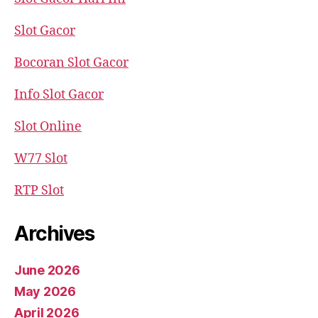
Slot Gacor
Bocoran Slot Gacor
Info Slot Gacor
Slot Online
W77 Slot
RTP Slot
Archives
June 2026
May 2026
April 2026