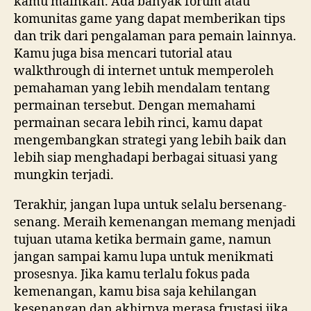
kamu mainkan. Ada banyak forum atau
komunitas game yang dapat memberikan tips
dan trik dari pengalaman para pemain lainnya.
Kamu juga bisa mencari tutorial atau
walkthrough di internet untuk memperoleh
pemahaman yang lebih mendalam tentang
permainan tersebut. Dengan memahami
permainan secara lebih rinci, kamu dapat
mengembangkan strategi yang lebih baik dan
lebih siap menghadapi berbagai situasi yang
mungkin terjadi.
Terakhir, jangan lupa untuk selalu bersenang-
senang. Meraih kemenangan memang menjadi
tujuan utama ketika bermain game, namun
jangan sampai kamu lupa untuk menikmati
prosesnya. Jika kamu terlalu fokus pada
kemenangan, kamu bisa saja kehilangan
kesenangan dan akhirnya merasa frustasi jika