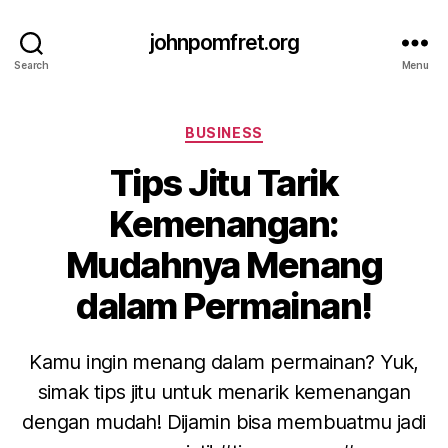
johnpomfret.org
Search
Menu
Categories
BUSINESS
Tips Jitu Tarik
Kemenangan:
Mudahnya Menang
dalam Permainan!
Kamu ingin menang dalam permainan? Yuk,
simak tips jitu untuk menarik kemenangan
dengan mudah! Dijamin bisa membuatmu jadi