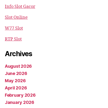
Info Slot Gacor
Slot Online
W77 Slot
RTP Slot
Archives
August 2026
June 2026
May 2026
April 2026
February 2026
January 2026