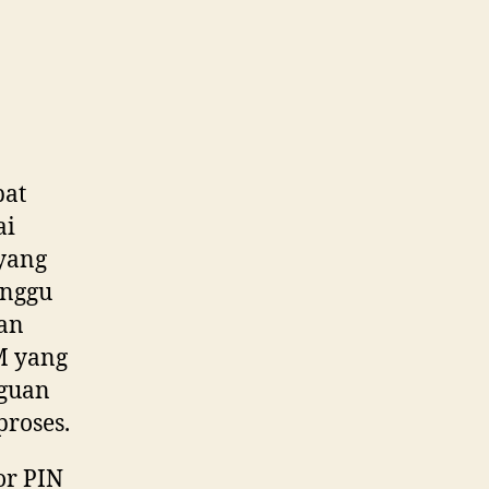
pat
ai
 yang
unggu
kan
M yang
gguan
proses.
or PIN