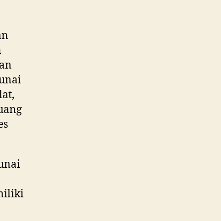
an
n
han
tunai
lat,
uang
es
unai
iliki