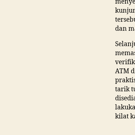
menyed
kunju
terseb
dan ma
Selanj
memasu
verifi
ATM da
prakti
tarik 
disedi
lakuka
kilat 