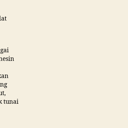
lat
gai
 mesin
n
kan
ang
t,
k tunai