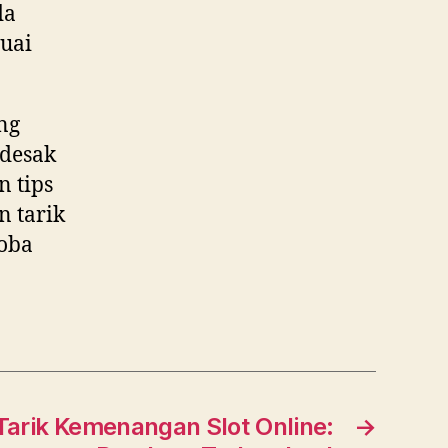
da
uai
ng
ndesak
 tips
n tarik
coba
arik Kemenangan Slot Online:
→