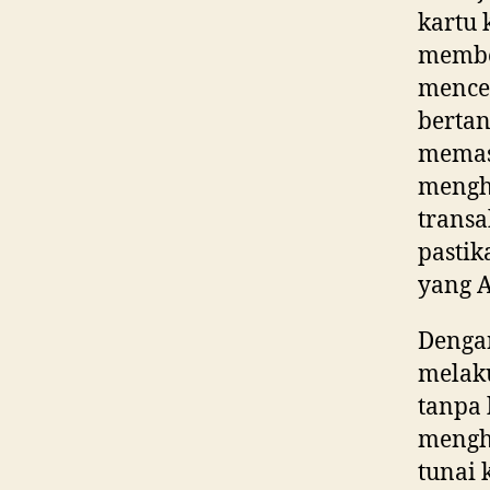
kartu 
membe
menceg
bertan
memas
mengh
transa
pastik
yang A
Dengan
melaku
tanpa
mengha
tunai 