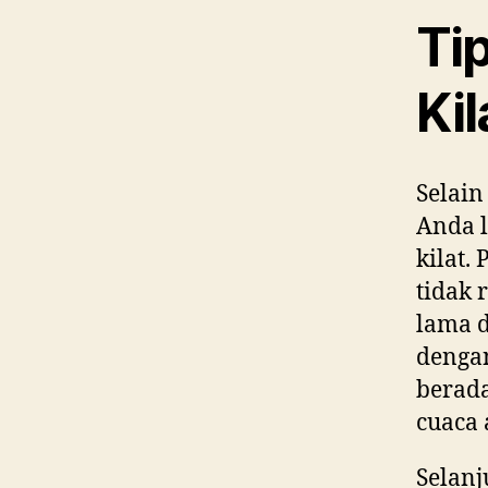
Tip
Kil
Selain
Anda l
kilat.
tidak 
lama d
dengan
berad
cuaca 
Selanj