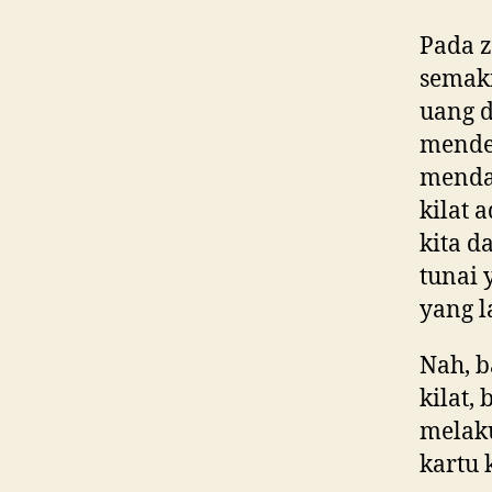
Pada z
semak
uang 
mendes
mendad
kilat a
kita 
tunai 
yang l
Nah, b
kilat,
melak
kartu 