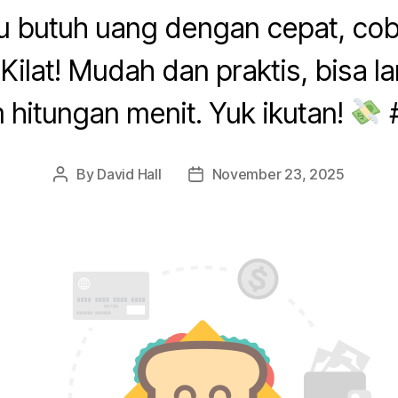
u butuh uang dengan cepat, cob
 Kilat! Mudah dan praktis, bisa l
 hitungan menit. Yuk ikutan!
#
By
David Hall
November 23, 2025
Post
Post
author
date