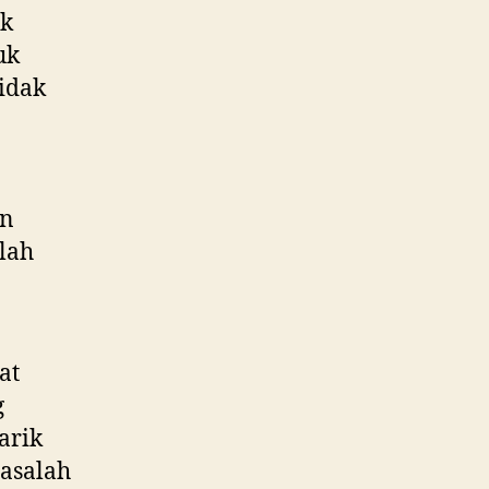
ak
uk
idak
an
lah
at
g
arik
masalah