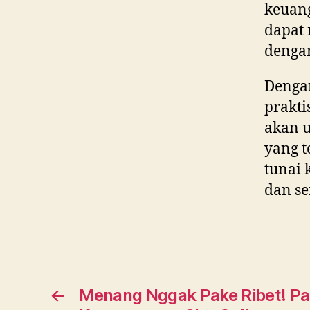
keuan
dapat 
dengan
Dengan
prakt
akan u
yang t
tunai 
dan s
←
Menang Nggak Pake Ribet! Pa