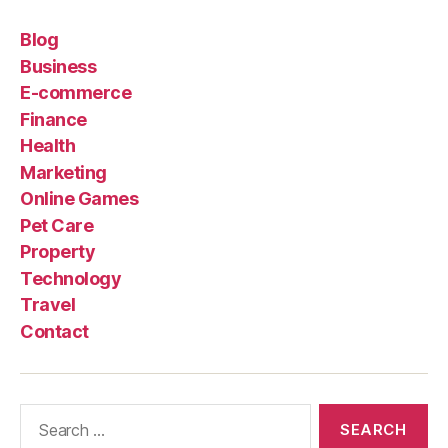
Blog
Business
E-commerce
Finance
Health
Marketing
Online Games
Pet Care
Property
Technology
Travel
Contact
Search
for: