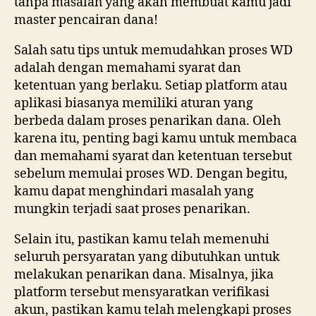
tanpa masalah yang akan membuat kamu jadi
master pencairan dana!
Salah satu tips untuk memudahkan proses WD
adalah dengan memahami syarat dan
ketentuan yang berlaku. Setiap platform atau
aplikasi biasanya memiliki aturan yang
berbeda dalam proses penarikan dana. Oleh
karena itu, penting bagi kamu untuk membaca
dan memahami syarat dan ketentuan tersebut
sebelum memulai proses WD. Dengan begitu,
kamu dapat menghindari masalah yang
mungkin terjadi saat proses penarikan.
Selain itu, pastikan kamu telah memenuhi
seluruh persyaratan yang dibutuhkan untuk
melakukan penarikan dana. Misalnya, jika
platform tersebut mensyaratkan verifikasi
akun, pastikan kamu telah melengkapi proses