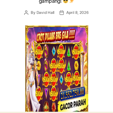
gampang!
By
David Hall
April 8, 2026
Post
Post
author
date