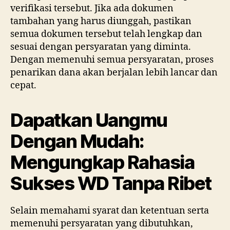
verifikasi tersebut. Jika ada dokumen
tambahan yang harus diunggah, pastikan
semua dokumen tersebut telah lengkap dan
sesuai dengan persyaratan yang diminta.
Dengan memenuhi semua persyaratan, proses
penarikan dana akan berjalan lebih lancar dan
cepat.
Dapatkan Uangmu
Dengan Mudah:
Mengungkap Rahasia
Sukses WD Tanpa Ribet
Selain memahami syarat dan ketentuan serta
memenuhi persyaratan yang dibutuhkan,