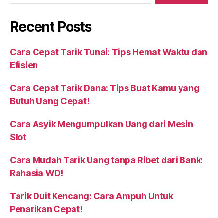
Recent Posts
Cara Cepat Tarik Tunai: Tips Hemat Waktu dan
Efisien
Cara Cepat Tarik Dana: Tips Buat Kamu yang
Butuh Uang Cepat!
Cara Asyik Mengumpulkan Uang dari Mesin
Slot
Cara Mudah Tarik Uang tanpa Ribet dari Bank:
Rahasia WD!
Tarik Duit Kencang: Cara Ampuh Untuk
Penarikan Cepat!