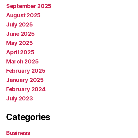
September 2025
August 2025
July 2025
June 2025
May 2025
April 2025
March 2025
February 2025
January 2025
February 2024
July 2023
Categories
Business